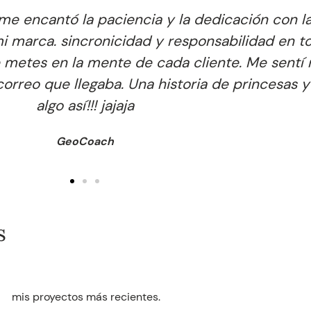
ofesional, responsable e inteligente. Me enca
eso, su entrega fue a tiempo y forma y resulta
a un proyecto tan esperado, por cuidar cada det
cumplida con tu trabajo.
CASSAFIT
s
mis proyectos más recientes.