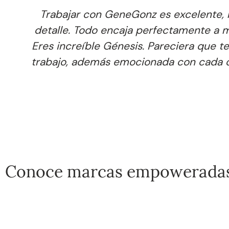
ña cada
Gene es una persona súper pr
ENCANTÓ.
explicó con detalle cada proc
to con tu
Gene ♥️ gracias por darle vida 
e hadas..
Conoce marcas empowerada